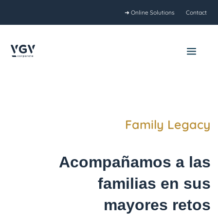
Ir
➜ Online Solutions
Contact
al
contenido
Main
Menu
Family Legacy
Acompañamos a las
familias en sus
mayores retos