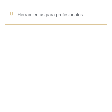
Herramientas para profesionales
Nos gusta trabajar con clientes
que crean en el concepto de
prosperar a través de las
generaciones, planificando una
herencia consciente.