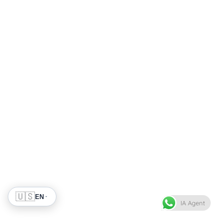
🇺🇸
EN
IA Agent