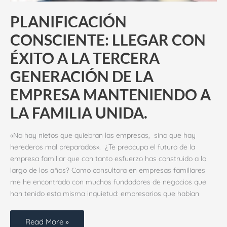
PLANIFICACIÓN
CONSCIENTE: LLEGAR CON
ÉXITO A LA TERCERA
GENERACIÓN DE LA
EMPRESA MANTENIENDO A
LA FAMILIA UNIDA.
«No hay nietos que quiebran las empresas, sino que hay
herederos mal preparados». ¿Te preocupa el futuro de la
empresa familiar que con tanto esfuerzo has construido a lo
largo de los años? Como consultora en empresas familiares
me he encontrado con muchos fundadores de negocios que
han tenido esta misma inquietud: empresarios que habían
Read More »