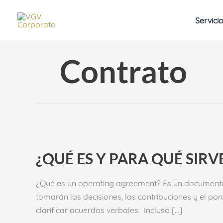
Ir
al
Servici
contenido
Contrato
¿QUÉ
ES
Y
PARA
¿QUÉ ES Y PARA QUÉ SIR
QUÉ
SIRVE
UN
OPERATING
¿Qué es un operating agreement? Es un documento l
AGREEMENT?
tomarán las decisiones, las contribuciones y el po
clarificar acuerdos verbales: Incluso […]