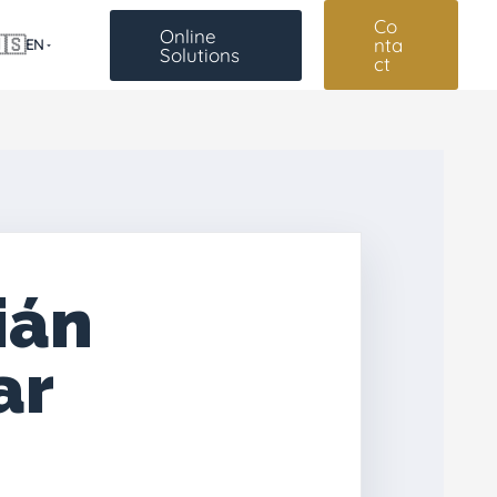
Co
Online
🇸
nta
EN
Solutions
ct
ián
ar