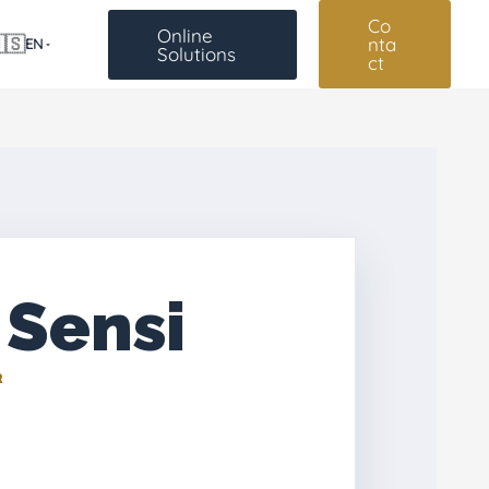
Co
Online
🇸
nta
EN
Solutions
ct
 Sensi
R