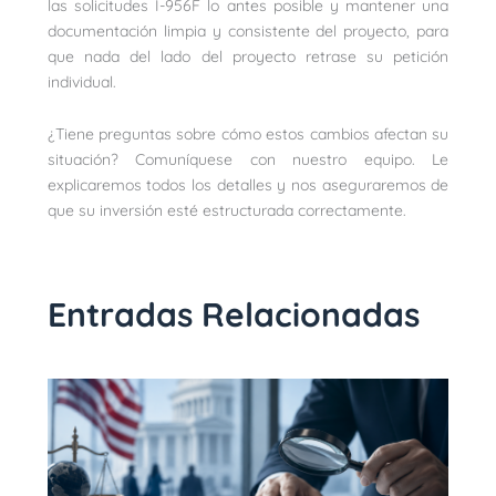
las solicitudes I-956F lo antes posible y mantener una
documentación limpia y consistente del proyecto, para
que nada del lado del proyecto retrase su petición
individual.
¿Tiene preguntas sobre cómo estos cambios afectan su
situación? Comuníquese con nuestro equipo. Le
explicaremos todos los detalles y nos aseguraremos de
que su inversión esté estructurada correctamente.
Entradas Relacionadas